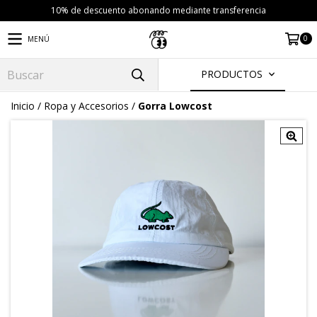
10% de descuento abonando mediante transferencia
0
MENÚ
PRODUCTOS
Inicio
/
Ropa y Accesorios
/
Gorra Lowcost