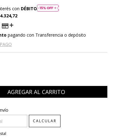
nterés con
DÉBITO
4.324,72
nto
pagando con Transferencia o depósito
 PAGO
CP:
CAMBIAR CP
nvío
CALCULAR
stal