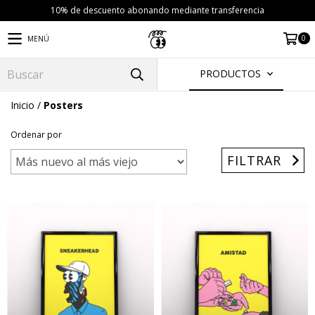
10% de descuento abonando mediante transferencia
0
MENÚ
PRODUCTOS
Inicio
/
Posters
Ordenar por
FILTRAR