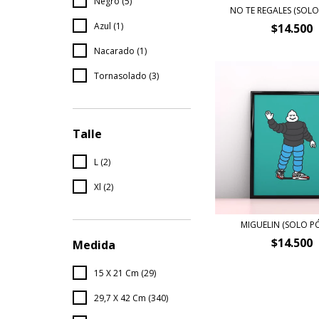
Negro (5)
NO TE REGALES (SOLO
Azul (1)
$14.500
Nacarado (1)
Tornasolado (3)
Talle
L (2)
Xl (2)
MIGUELIN (SOLO P
$14.500
Medida
15 X 21 Cm (29)
29,7 X 42 Cm (340)