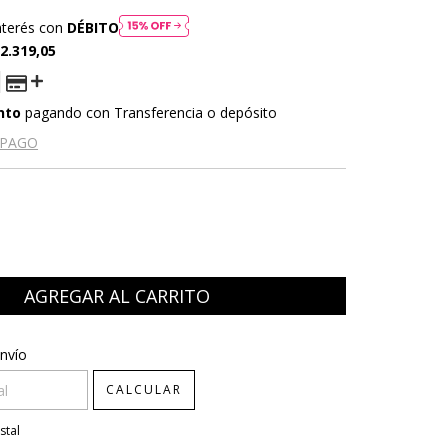
nterés con
DÉBITO
2.319,05
nto
pagando con Transferencia o depósito
 PAGO
CP:
CAMBIAR CP
nvío
CALCULAR
stal