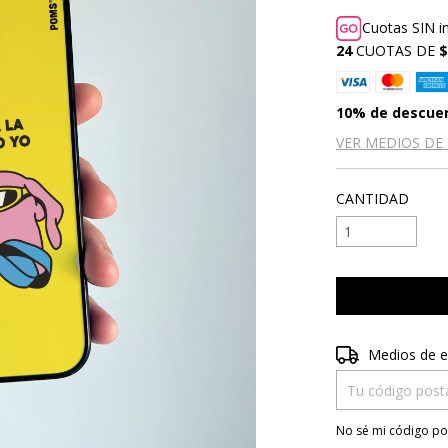
Cuotas SIN i
24
CUOTAS DE
$
10% de descue
VER MEDIOS DE
CANTIDAD
Entregas para el 
Medios de e
No sé mi código po