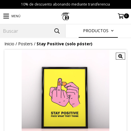
10% de descuento abonando mediante transferencia
0
MENÚ
PRODUCTOS
Inicio
/
Posters
/
Stay Positive (solo póster)