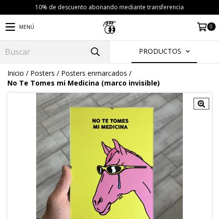
10% de descuento abonando mediante transferencia
0
MENÚ
PRODUCTOS
Inicio
/
Posters
/
Posters enmarcados
/
No Te Tomes mi Medicina (marco invisible)