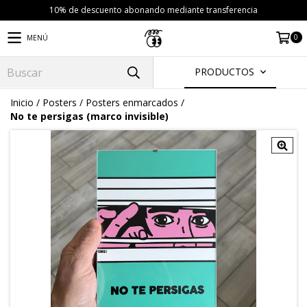
10% de descuento abonando mediante transferencia
0
MENÚ
PRODUCTOS
Inicio
/
Posters
/
Posters enmarcados
/
No te persigas (marco invisible)