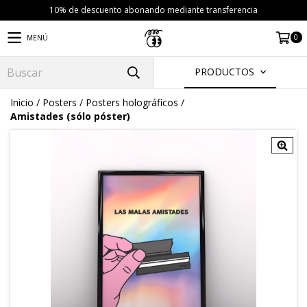
10% de descuento abonando mediante transferencia
0
MENÚ
PRODUCTOS
Inicio
/
Posters
/
Posters holográficos
/
Amistades (sólo póster)